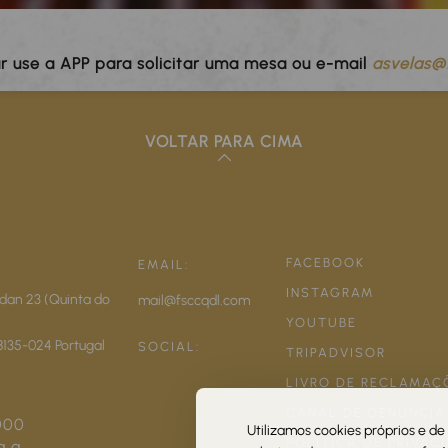
ar use a APP para solicitar uma mesa ou e-mail
asvelas@
VOLTAR PARA CIMA
FACEBOOK
EMAIL:
INSTAGRAM
dan 23 (Quinta do
mail@fsccqdl.com
YOUTUBE
8135-024
Portugal
SOCIAL:
TRIPADVISOR
LIVRO DE RECLAMAÇ
CANAL DE DENÚNCIA
000
Utilizamos cookies próprios e de 
POLÍTICA DE PRIVAC
a a