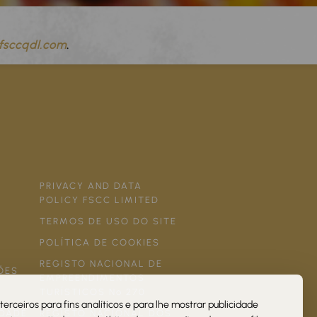
fsccqdl.com
.
PRIVACY AND DATA
POLICY FSCC LIMITED
TERMOS DE USO DO SITE
POLÍTICA DE COOKIES
REGISTO NACIONAL DE
ÕES
EMPREENDIMENTOS
TURÍSTICOS Nº 270
terceiros para fins analíticos e para lhe mostrar publicidade
IDADE
REGISTO NACIONAL DOS