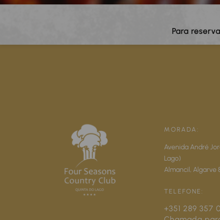
Para reserv
MORADA:
Avenida André Jor
Lago)
Almancil,
Algarve
TELEFONE:
+351 289 357 
Chamada par