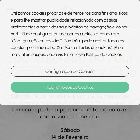
Utilizamos cookies próprios e de terceiros para fins analíticos
e para lhe mostrar publicidade relacionada com as suas
preferências a partir dos seus hábitos de navegação e do seu
perfil. Pode configurar ou recusar os cookies clicando em
“Configuração de cookies”. Também pode aceitar todos os
cookies, premindo o botão “Aceitar todos os cookies”. Para
São Valentim no Four
mais informações, pode visitar a nossa Politica de Cookies.
Seasons Country Club
Configuração de Cookies
Aceitar todos os Cookies
Junte-se a nós para uma noite romântica no
Sábado, 14 de Fevereiro. Desfrute de música ao
vivo durante toda a noite com o JP Duo, criando o
ambiente perfeito para uma noite memorável
com a sua cara metade.
Sábado
14 de Fevereiro