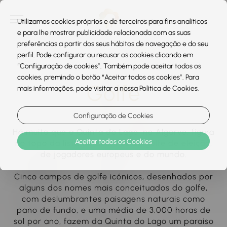
Utilizamos cookies próprios e de terceiros para fins analíticos
e para lhe mostrar publicidade relacionada com as suas
preferências a partir dos seus hábitos de navegação e do seu
perfil. Pode configurar ou recusar os cookies clicando em
“Configuração de cookies”. Também pode aceitar todos os
cookies, premindo o botão “Aceitar todos os cookies”. Para
Golfe
mais informações, pode visitar a nossa Politica de Cookies.
Configuração de Cookies
Há muito que a Quinta do Lago, no Algarve, figura
Aceitar todos os Cookies
no topo da lista de destinos de golfe de eleição,
de jogadores europeus e do mundo.
Cinco campos de golfe icónicos, desenhados por
alguns dos nomes mais conceituados do golfe,
com deslumbrantes paisagens naturais como
pano de fundo, e uma média de 3.000 horas de
sol por ano, fazem da Quinta do Lago um paraíso