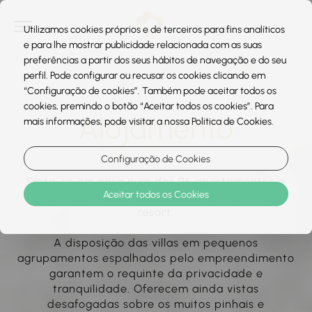
Utilizamos cookies próprios e de terceiros para fins analíticos
e para lhe mostrar publicidade relacionada com as suas
preferências a partir dos seus hábitos de navegação e do seu
perfil. Pode configurar ou recusar os cookies clicando em
“Configuração de cookies”. Também pode aceitar todos os
cookies, premindo o botão “Aceitar todos os cookies”. Para
Alojamento
mais informações, pode visitar a nossa Politica de Cookies.
Configuração de Cookies
Sinta-se em casa num dos 96 apartamentos e
Aceitar todos os Cookies
villas de arquitectura clássica e elegante do
resort.
A disposição das villas em pequenos
agrupamentos espalhados pelo empreendimento
garantem o requinte da privacidade e
tranquilidade. Oferecem ainda vistas
desafogadas sobre os muitos pinhais e