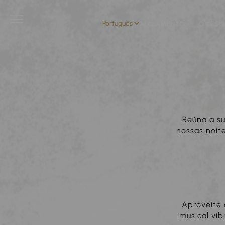
ALOJAMENTO
O RESO
Reúna a su
nossas noit
Aproveite 
musical vib