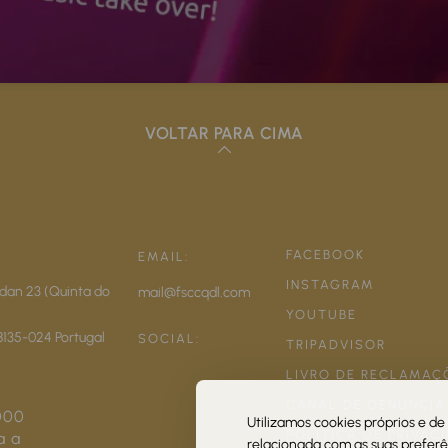
VOLTAR PARA CIMA
FACEBOOK
EMAIL:
INSTAGRAM
dan 23 (Quinta do
mail@fsccqdl.com
YOUTUBE
8135-024
Portugal
SOCIAL:
TRIPADVISOR
LIVRO DE RECLAMAÇ
CANAL DE DENÚNCIA
000
Utilizamos cookies próprios e de 
POLÍTICA DE PRIVAC
a a
relacionada com as suas preferên