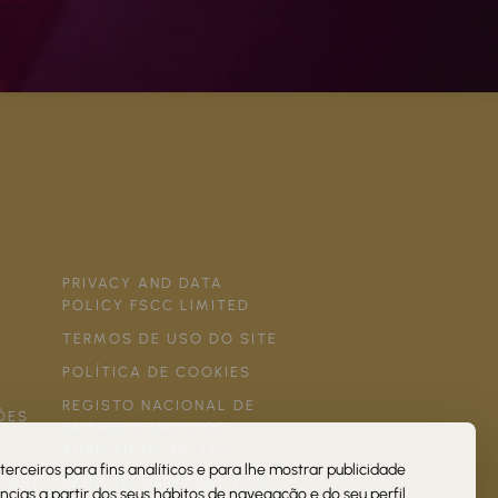
PRIVACY AND DATA
POLICY FSCC LIMITED
TERMOS DE USO DO SITE
POLÍTICA DE COOKIES
REGISTO NACIONAL DE
ÕES
EMPREENDIMENTOS
TURÍSTICOS Nº 270
terceiros para fins analíticos e para lhe mostrar publicidade
IDADE
REGISTO NACIONAL DOS
cias a partir dos seus hábitos de navegação e do seu perfil.