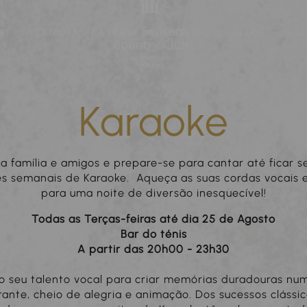
RT
RESTAURANTE & BAR
MEMBERSHIP
GALERIA
GOL
Karaoke
a família e amigos e prepare-se para cantar até ficar 
es semanais de Karaoke. Aqueça as suas cordas vocais 
para uma noite de diversão inesquecível!
Todas as Terças-feiras até dia 25 de Agosto
Bar do ténis
A partir das 20h00 - 23h30
o seu talento vocal para criar memórias duradouras n
rante, cheio de alegria e animação. Dos sucessos clássi