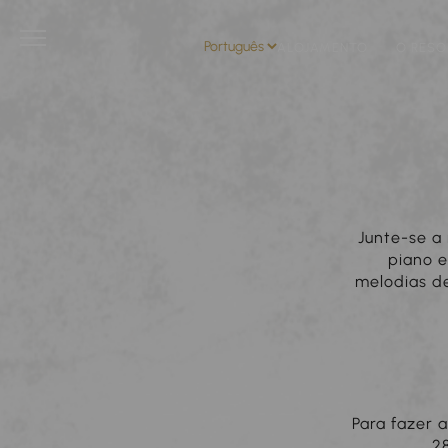
ALOJAMENTO
O RESO
Junte-se a
piano e
melodias d
Para fazer 
2