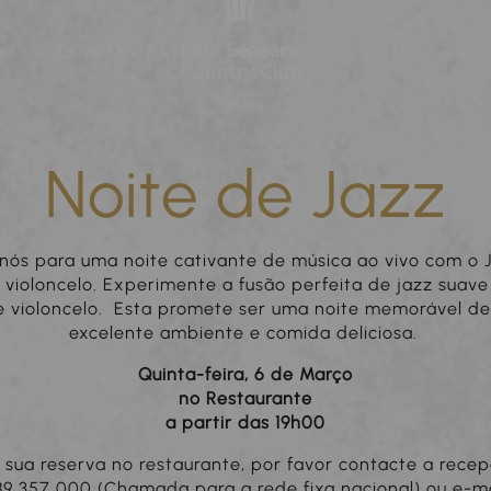
RT
RESTAURANTE & BAR
MEMBERSHIP
GALERIA
GOL
Noite de Jazz
 nós para uma noite cativante de música ao vivo com o 
 violoncelo. Experimente a fusão perfeita de jazz suave
e violoncelo. Esta promete ser uma noite memorável de
excelente ambiente e comida deliciosa.
Quinta-feira, 6 de Março
no Restaurante
a partir das 19h00
a sua reserva no restaurante, por favor contacte a rece
89 357 000 (Chamada para a rede fixa nacional) ou e-ma