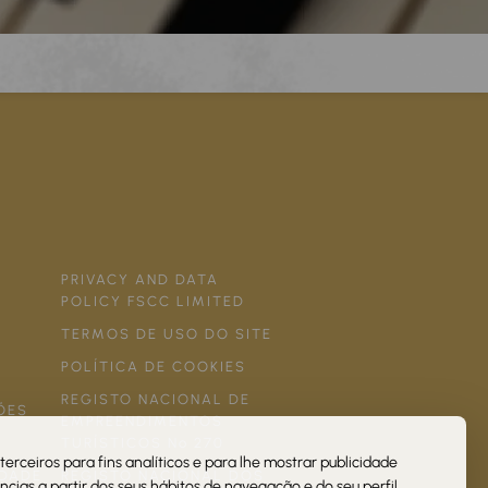
PRIVACY AND DATA
POLICY FSCC LIMITED
TERMOS DE USO DO SITE
POLÍTICA DE COOKIES
REGISTO NACIONAL DE
ÕES
EMPREENDIMENTOS
TURÍSTICOS Nº 270
terceiros para fins analíticos e para lhe mostrar publicidade
IDADE
REGISTO NACIONAL DOS
cias a partir dos seus hábitos de navegação e do seu perfil.