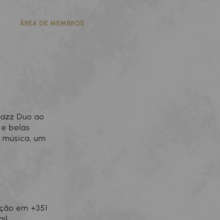
FE
ÁREA DE MEMBROS
Jazz Duo ao
 e belas
 música, um
pção em +351
il