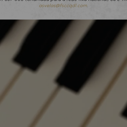
asvelas@fsccqdl.com
.