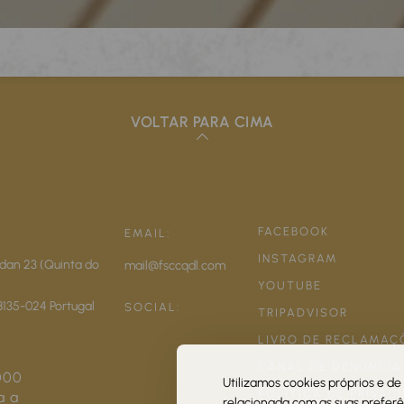
VOLTAR PARA CIMA
FACEBOOK
EMAIL:
INSTAGRAM
dan 23 (Quinta do
mail@fsccqdl.com
YOUTUBE
8135-024
Portugal
SOCIAL:
TRIPADVISOR
LIVRO DE RECLAMAÇ
CANAL DE DENÚNCIA
000
Utilizamos cookies próprios e de 
POLÍTICA DE PRIVAC
a a
relacionada com as suas preferên