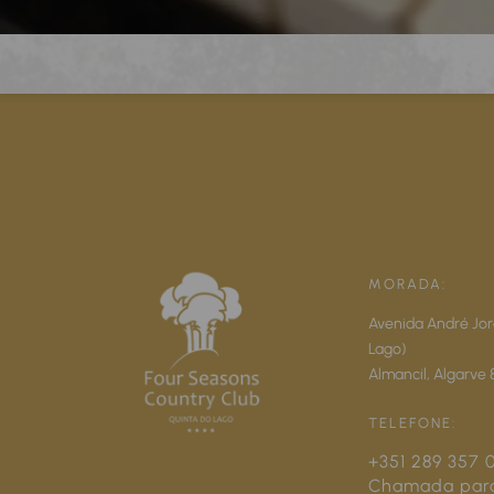
MORADA:
Avenida André Jor
Lago)
Almancil,
Algarve
TELEFONE:
+351 289 357 
Chamada par