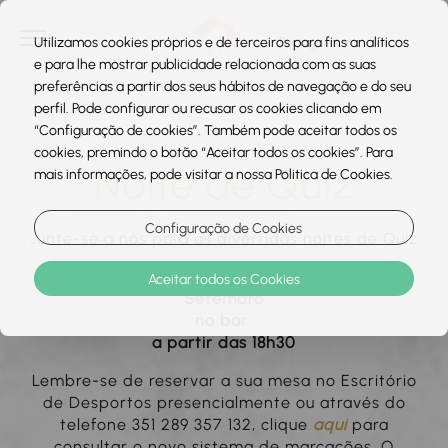
Utilizamos cookies próprios e de terceiros para fins analíticos
e para lhe mostrar publicidade relacionada com as suas
preferências a partir dos seus hábitos de navegação e do seu
perfil. Pode configurar ou recusar os cookies clicando em
“Configuração de cookies”. Também pode aceitar todos os
cookies, premindo o botão “Aceitar todos os cookies”. Para
Noite de Quiz
mais informações, pode visitar a nossa Politica de Cookies.
Configuração de Cookies
Junte-se a nós para as divertidas noites de Quiz
Todas as Terças-feiras a partir de dia 15 de
Aceitar todos os Cookies
Setembro
no bar
a partir das 18h30
Lembre-se de reservar a sua mesa no Escritório
de Desportos presencialmente ou através do
telefone 351 289 357 132, clique
aqui
para
consultar o novo sistema de marcações. O