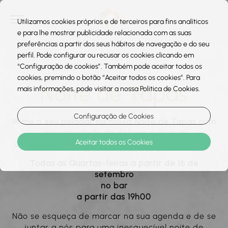
Utilizamos cookies próprios e de terceiros para fins analíticos
e para lhe mostrar publicidade relacionada com as suas
preferências a partir dos seus hábitos de navegação e do seu
perfil. Pode configurar ou recusar os cookies clicando em
“Configuração de cookies”. Também pode aceitar todos os
cookies, premindo o botão “Aceitar todos os cookies”. Para
Noite de Tapas
mais informações, pode visitar a nossa Politica de Cookies.
Configuração de Cookies
Mime o seu paladar na nossa Noite de Tapas com
uma variedade de delícias culinárias
Aceitar todos os Cookies
cuidadosamente elaboradas pelos nossos Chefs.
Todas as Quartas-feiras a partir de 16 de
setembro
no bar
a partir das 19h00
Não se esqueça de marcar na sua agenda e de se
juntar a nós para uma inesquecível noite de