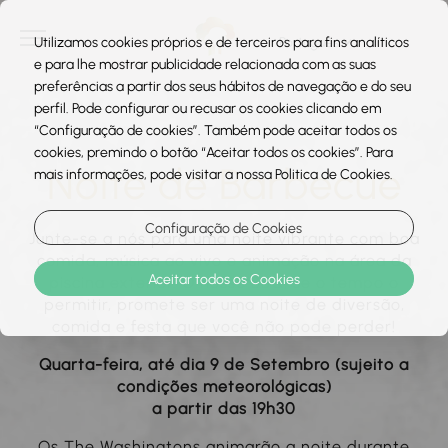
Utilizamos cookies próprios e de terceiros para fins analíticos
e para lhe mostrar publicidade relacionada com as suas
preferências a partir dos seus hábitos de navegação e do seu
perfil. Pode configurar ou recusar os cookies clicando em
“Configuração de cookies”. Também pode aceitar todos os
cookies, premindo o botão “Aceitar todos os cookies”. Para
Noite de Barbecue
mais informações, pode visitar a nossa Politica de Cookies.
Configuração de Cookies
Junte-se a nós para uma noite vibrante com boa
comida, música ao vivo e animação na área da
Aceitar todos os Cookies
piscina exterior. O nosso BBQ, se o tempo o
permitir, promete ser uma noite de diversão,
comida e festa que você não pode perder!
Quarta-feira, até dia 9 de Setembro (sujeito a
condições meteorológicas)
a partir das 19h30
Os The Washingtons animarão a noite durante