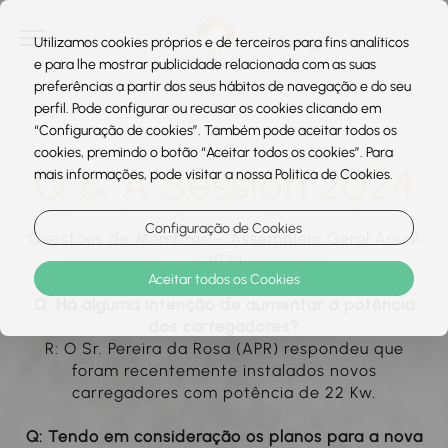
Utilizamos cookies próprios e de terceiros para fins analíticos
e para lhe mostrar publicidade relacionada com as suas
preferências a partir dos seus hábitos de navegação e do seu
perfil. Pode configurar ou recusar os cookies clicando em
“Configuração de cookies”. Também pode aceitar todos os
cookies, premindo o botão “Aceitar todos os cookies”. Para
Q & A Session 2024
mais informações, pode visitar a nossa Politica de Cookies.
Configuração de Cookies
Questões de Membros – Assembleia Geral Anual
2024
Aceitar todos os Cookies
Q: Há alguma intenção de aumentar a potência
dos carregadores?
R: O Sr. Pereira da Rosa (APR) respondeu que
foram recentemente instalados novos
carregadores com potência de 22 Kw.
Q: Tendo em consideração os planos para a nova