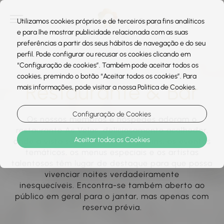
Utilizamos cookies próprios e de terceiros para fins analíticos
e para lhe mostrar publicidade relacionada com as suas
preferências a partir dos seus hábitos de navegação e do seu
perfil. Pode configurar ou recusar os cookies clicando em
“Configuração de cookies”. Também pode aceitar todos os
cookies, premindo o botão “Aceitar todos os cookies”. Para
Restaurante & Bar
mais informações, pode visitar a nossa Politica de Cookies.
Configuração de Cookies
Os nossos membros e hóspedes adoram o
restaurante As Velas, deliciosamente acolhedor,
Aceitar todos os Cookies
onde a vista sobre a piscina e jardins, os eventos
temáticos, os menus especiais e os artistas
talentosos têm lugar de destaque para que possa
vivenciar noites verdadeiramente
inesquecíveis. Encontra-se também aberto ao
público em geral para o jantar, mas apenas com
reserva prévia.