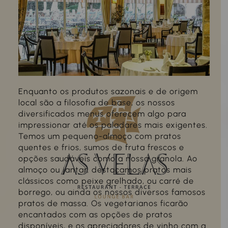
Enquanto os produtos sazonais e de origem
local são a filosofia de base, os nossos
diversificados menus oferecem algo para
impressionar até os paladares mais exigentes.
Temos um pequeno-almoço com pratos
quentes e frios, sumos de fruta frescos e
opções saudáveis como a nossa granola. Ao
almoço ou jantar, destacamos pratos mais
clássicos como peixe grelhado, ou carré de
borrego, ou ainda os nossos diversos famosos
pratos de massa. Os vegetarianos ficarão
encantados com as opções de pratos
disponíveis, e os apreciadores de vinho com a