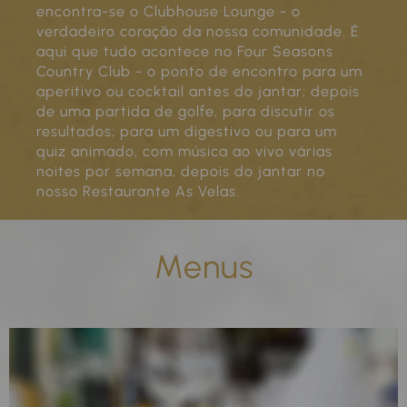
encontra-se o Clubhouse Lounge - o
verdadeiro coração da nossa comunidade. É
aqui que tudo acontece no Four Seasons
Country Club - o ponto de encontro para um
aperitivo ou cocktail antes do jantar; depois
de uma partida de golfe, para discutir os
resultados; para um digestivo ou para um
quiz animado, com música ao vivo várias
noites por semana, depois do jantar no
nosso Restaurante As Velas.
Menus