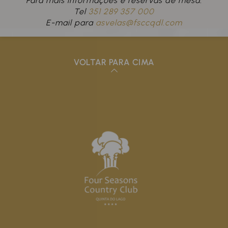
Para mais informações e reservas de mesa:
Tel
351 289 357 000
E-mail para
asvelas@fsccqdl.com
VOLTAR PARA CIMA